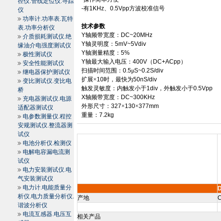
径仪.管线定位仪.寻踪
-
有
1KHz
、
0.5Vpp
方波校准信号
仪
功率计.功率表.瓦特
技术参数
表.功率分析仪
Y
轴频带宽度：
DC~20MHz
介质损耗测试仪.绝
Y
轴灵明度：
5mV~5Vdiv
缘油介电强度测试仪
Y
轴测量精度：
5%
极性测试仪
Y
轴最大输入电压：
400V
（
DC+ACpp
）
安全性能测试仪
扫描时间范围：
0.5
μ
S~0.2S/div
继电器保护测试仪
扩展×
10
时，最快为
50nS/div
变比测试仪.变比电
触发灵敏度：内触发小于
1div
，外触发小于
0.5Vpp
桥
X
轴频带宽度：
DC~300KHz
充电器测试仪.电源
外形尺寸：
327
×
130
×
377mm
适配器测试仪
重量：
7.2kg
电参数测量仪.程控
安规测试仪.整流器测
试仪
电池分析仪.检测仪
电解电容漏电流测
试仪
电力安装测试仪.电
气安装测试仪
电力计.电能质量分
析仪.电力质量分析仪.
产地
C
谐波分析仪
电流互感器.电压互
相关产品