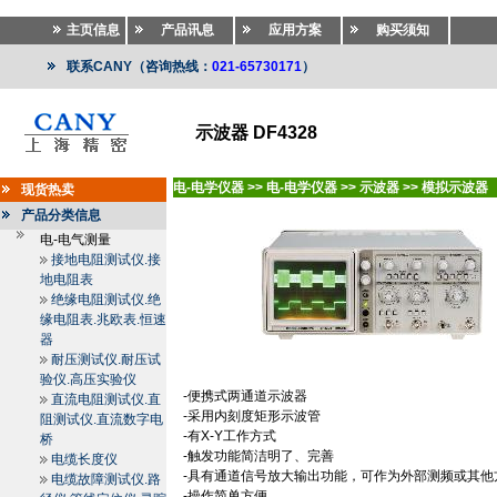
主页信息
产品讯息
应用方案
购买须知
联系CANY（咨询热线：
021-65730171
）
示波器 DF4328
电-电学仪器
>>
电-电学仪器
>>
示波器
>>
模拟示波器
现货热卖
产品分类信息
电-电气测量
接地电阻测试仪.接
地电阻表
绝缘电阻测试仪.绝
缘电阻表.兆欧表.恒速
器
耐压测试仪.耐压试
验仪.高压实验仪
-
便携式两通道示波器
直流电阻测试仪.直
-
采用内刻度矩形示波管
阻测试仪.直流数字电
-
有
X-Y
工作方式
桥
-
触发功能简洁明了、完善
电缆长度仪
-
具有通道信号放大输出功能，可作为外部测频或其他
电缆故障测试仪.路
-
操作简单方便