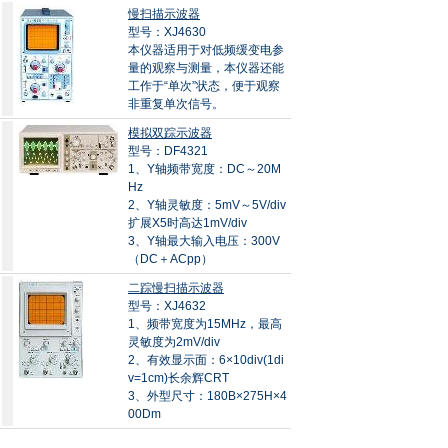
慢扫描示波器
型号：XJ4630
本仪器适用于对低频缓变电参
量的观察与测量，本仪器还能
工作于“单次”状态，便于观察
非重复单次信号。
模拟双踪示波器
型号：DF4321
1、Y轴频带宽度：DC～20M
Hz
2、Y轴灵敏度：5mV～5V/div
扩展X5时高达1mV/div
3、Y轴最大输入电压：300V
（DC＋ACpp）
二踪慢扫描示波器
型号：XJ4632
1、频带宽度为15MHz，最高
灵敏度为2mV/div
2、有效显示面：6×10div(1di
v=1cm)长余辉CRT
3、外型尺寸：180B×275H×4
00Dm