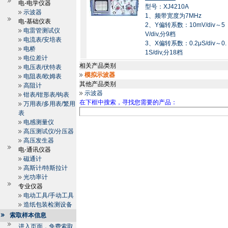
电-电学仪器
型号：XJ4210A
示波器
1、频带宽度为7MHz
电-基础仪表
2、Y偏转系数：10mV/div～5
电雷管测试仪
V/div,分9档
电流表/安培表
3、X偏转系数：0.2μS/div～0.
电桥
1S/div,分18档
电位差计
相关产品类别
电压表/伏特表
模拟示波器
电阻表/欧姆表
其他产品类别
高阻计
示波器
钳表/钳形表/钩表
在下框中搜索，寻找您需要的产品：
万用表/多用表/繁用
表
电感测量仪
高压测试仪/分压器
高压发生器
电-通讯仪器
磁通计
高斯计/特斯拉计
光功率计
专业仪器
电动工具/手动工具
造纸包装检测设备
索取样本信息
进入页面，免费索取