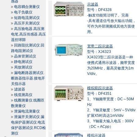
感器
示波器
电容耦合测量仪
型号：DF4328
电子负载仪
-触发功能简洁明了、完善
短路电流测试仪
-具有通道信号放大输出功能，
高压开关测试仪
可作为外部测频或其他方面使
高压验电器.高压测
用。
电笔.高压传感器.高压
遥控球隙
回路阻抗测试仪.回
宽带二踪示波器
路电阻测试仪
型号：XJ4323
晶体管测试仪
XJ4323型二踪示波器是一种
静电测试仪
便携式通用示波器，频带宽度
局放测试仪
为20MHz，最高灵敏度为1m
漏电断路器测试仪.
V/div。
断路器指示器.接地开
关指示器
模拟双踪示波器
滤波器
型号：DF4351
线缆测高仪
1、Y轴频带宽度：DC～50M
线圈测量仪.线圈匝
Hz
数测量仪
2、Y轴灵敏度：5mV～5V/div
泄漏电流测量仪
扩展X5时高达1mV/div
泄漏开关测试仪.漏
3、Y轴最大输入电压：300V
电保护器测试仪.电流
（DC＋ACpp）
保护器测试仪.RCD检
测仪
模拟示波器