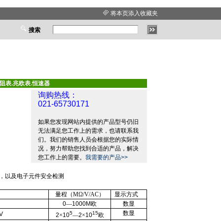
将本页添入收藏夹
搜索
阻表.兆欧表.恒速器
询购热线：
021-65730171
如果您发现网站内提供的产品型号仍旧
无法满足您工作上的需求，也请联系我
们。我们的销售人员会根据您的实际情
况，努力帮助您找到合适的产品，解决
您工作上的需要。
我需要的产品>>
，以及电子元件安全检测
量程（
MΩ/V/AC
）
显示方式
0
—
1000M
欧
数显
数显
5
15
V
2
×
10
—
2
×
10
欧