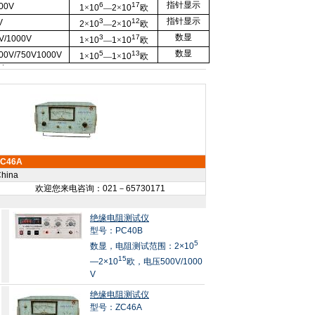
指针显示
6
17
000V
1
×
10
—
2
×
10
欧
指针显示
3
12
V
2
×
10
—
2
×
10
欧
数显
3
17
V/1000V
1
×
10
—
1
×
10
欧
数显
5
13
500V/750V1000V
1
×
10
—
1
×
10
欧
ZC46A
hina
欢迎您来电咨询：021－65730171
绝缘电阻测试仪
型号：PC40B
5
数显，电阻测试范围：2×10
15
—2×10
欧，电压500V/1000
V
绝缘电阻测试仪
型号：ZC46A