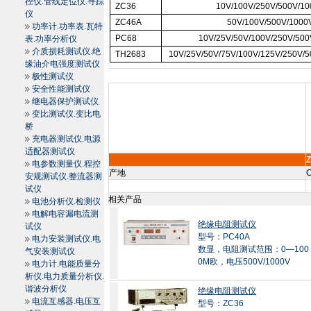
径仪.管线定位仪.寻踪
ZC36
10V/100V/250V/500V/1
仪
ZC
46A
50V/100V/500V/1000
功率计.功率表.瓦特
PC68
10V/25V/50V/100V/250V/500
表.功率分析仪
介质损耗测试仪.绝
TH2683
10V/25V/50V/75V/100V/125V/250V/
缘油介电强度测试仪
极性测试仪
安全性能测试仪
继电器保护测试仪
变比测试仪.变比电
桥
充电器测试仪.电源
适配器测试仪
电参数测量仪.程控
产地
C
安规测试仪.整流器测
试仪
相关产品
电池分析仪.检测仪
电解电容漏电流测
绝缘电阻测试仪
试仪
型号：PC40A
电力安装测试仪.电
数显，电阻测试范围：0—100
气安装测试仪
0M欧，电压500V/1000V
电力计.电能质量分
析仪.电力质量分析仪.
谐波分析仪
绝缘电阻测试仪
电流互感器.电压互
型号：ZC36