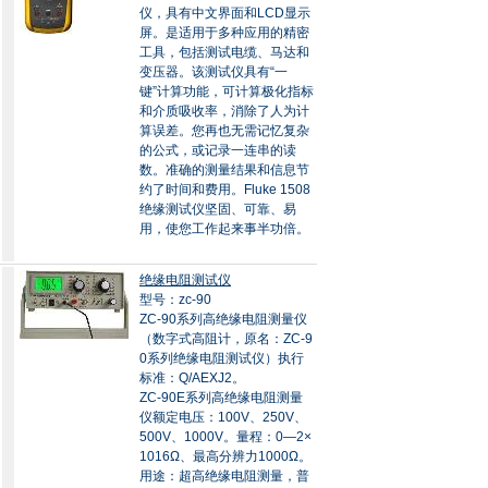
仪，具有中文界面和LCD显示
屏。是适用于多种应用的精密
工具，包括测试电缆、马达和
变压器。该测试仪具有“一
键”计算功能，可计算极化指标
和介质吸收率，消除了人为计
算误差。您再也无需记忆复杂
的公式，或记录一连串的读
数。准确的测量结果和信息节
约了时间和费用。Fluke 1508
绝缘测试仪坚固、可靠、易
用，使您工作起来事半功倍。
绝缘电阻测试仪
型号：zc-90
ZC-90系列高绝缘电阻测量仪
（数字式高阻计，原名：ZC-9
0系列绝缘电阻测试仪）执行
标准：Q/AEXJ2。
ZC-90E系列高绝缘电阻测量
仪额定电压：100V、250V、
500V、1000V。量程：0—2×
1016Ω、最高分辨力1000Ω。
用途：超高绝缘电阻测量，普