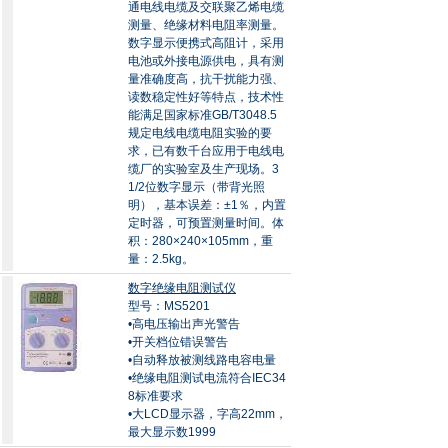
通电线电缆及交联聚乙烯电缆
测量、绝缘材料电阻率测量。
数字显示便携式高阻计，采用
电池或外接电源供电，具有测
量准确度高，抗干扰能力强、
读数稳定性好等特点，技术性
能满足国家标准GB/T3048.5
规定电线电缆电阻实验的要
求，已有数千台应用于电线电
缆厂的实验室及生产现场。3
1/2位数字显示（带背光照
明），基本误差：±1％，内置
定时器，可预置测量时间。体
积：280×240×105mm，重
量：2.5kg。
数字绝缘电阻测试仪
型号：MS5201
•高电压输出声光警告
•开关档位错误警告
•自动释放被测线路电容电量
•绝缘电阻测试电流符合IEC34
8标准要求
•大LCD显示器，字高22mm，
最大显示数1999