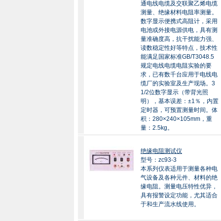
通电线电缆及交联聚乙烯电缆
测量、绝缘材料电阻率测量。
数字显示便携式高阻计，采用
电池或外接电源供电，具有测
量准确度高，抗干扰能力强、
读数稳定性好等特点，技术性
能满足国家标准GB/T3048.5
规定电线电缆电阻实验的要
求，已有数千台应用于电线电
缆厂的实验室及生产现场。3
1/2位数字显示（带背光照
明），基本误差：±1％，内置
定时器，可预置测量时间。体
积：280×240×105mm，重
量：2.5kg。
绝缘电阻测试仪
型号：zc93-3
本系列仪表适用于测量各种电
气设备及各种元件、材料的绝
缘电阻。测量电压特性优异，
具有报警设定功能，尤其适合
于和生产流水线使用。