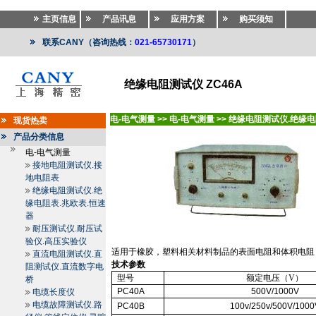
主页信息
产品讯息
应用方案
购买须知
联系CANY（咨询热线：
021-65730171
）
绝缘电阻测试仪 ZC46A
电-电气测量
>>
电-电气测量
>>
绝缘电阻测试仪.绝缘电
现货热卖
产品分类信息
电-电气测量
接地电阻测试仪.接
地电阻表
绝缘电阻测试仪.绝
缘电阻表.兆欧表.恒速
器
耐压测试仪.耐压试
验仪.高压实验仪
适用于橡胶，塑料相关材料制品的表面电阻和体积电阻
直流电阻测试仪.直
技术参数
阻测试仪.直流数字电
型号
额定电压（
V
）
桥
PC
40A
500V/1000V
电缆长度仪
电缆故障测试仪.路
PC40B
100v/250v/500V/1000