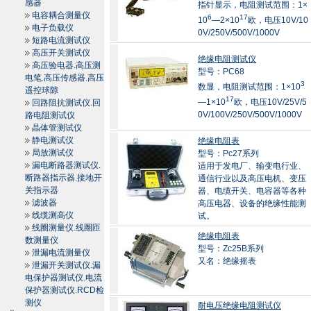
感器
指针显示，电阻测试范围：1×
电容耦合测量仪
6
17
10
—2×10
欧，电压10V/10
电子负载仪
0V/250V/500V/1000V
短路电流测试仪
高压开关测试仪
绝缘电阻测试仪
高压验电器.高压测
型号：PC68
电笔.高压传感器.高压
3
数显，电阻测试范围：1×10
遥控球隙
17
—1×10
欧，电压10V/25V/5
回路阻抗测试仪.回
0V/100V/250V/500V/1000V
路电阻测试仪
晶体管测试仪
静电测试仪
绝缘电阻表
局放测试仪
型号：Pc27系列
漏电断路器测试仪.
适用于发电厂、输变电行业、
断路器指示器.接地开
通信行业以及高压电机、变压
关指示器
器、电缆开关、电容器等各种
滤波器
高压电器、设备的绝缘性能测
线缆测高仪
试。
线圈测量仪.线圈匝
绝缘电阻表
数测量仪
型号：Zc25B系列
泄漏电流测量仪
又名：绝缘摇表
泄漏开关测试仪.漏
电保护器测试仪.电流
保护器测试仪.RCD检
测仪
耐电压绝缘电阻测试仪