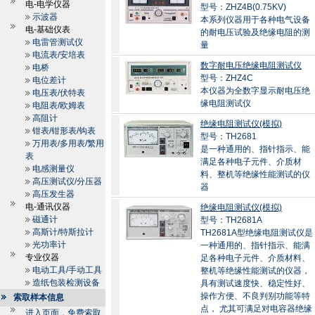
电-电学仪器
型号：ZHZ4B(0.75KV)
示波器
本系列仪器用于各种电气设备
电-基础仪表
的耐电压试验及绝缘电阻的测
电雷管测试仪
量
电流表/安培表
数字耐电压绝缘电阻测试仪
电桥
型号：ZHZ4C
电位差计
本仪器为全数字显示耐电压绝
电压表/伏特表
缘电阻测试仪
电阻表/欧姆表
高阻计
绝缘电阻测试仪(模拟)
钳表/钳形表/钩表
型号：TH2681
万用表/多用表/繁用
是一种通用的、指针指示、能
表
满足各种电子元件、介质材
电感测量仪
料、整机等绝缘性能测试的仪
高压测试仪/分压器
器
高压发生器
电-通讯仪器
绝缘电阻测试仪(模拟)
磁通计
型号：TH2681A
高斯计/特斯拉计
TH2681A型绝缘电阻测试仪是
光功率计
一种通用的、指针指示、能满
专业仪器
足各种电子元件、介质材料、
电动工具/手动工具
整机等绝缘性能测试的仪器，
造纸包装检测设备
具有测试速度快、稳定性好、
操作方便、不良判别功能等特
索取样本信息
点， 尤其可满足对电容器绝缘
进入页面，免费索取