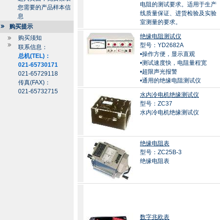
电阻的测试要求。适用于生产
您需要的产品样本信
线质量保证、进货检验及实验
息
室测量的要求。
购买提示
绝缘电阻测试仪
购买须知
型号：YD2682A
联系信息：
•操作方便，显示直观
总机(TEL)：
•测试速度快，电阻量程宽
021-65730171
•超限声光报警
021-65729118
•通用的绝缘电阻测试仪
传真(FAX)：
021-65732715
水内冷电机绝缘测试仪
型号：ZC37
水内冷电机绝缘测试仪
绝缘电阻表
型号：ZC25B-3
绝缘电阻表
数字兆欧表