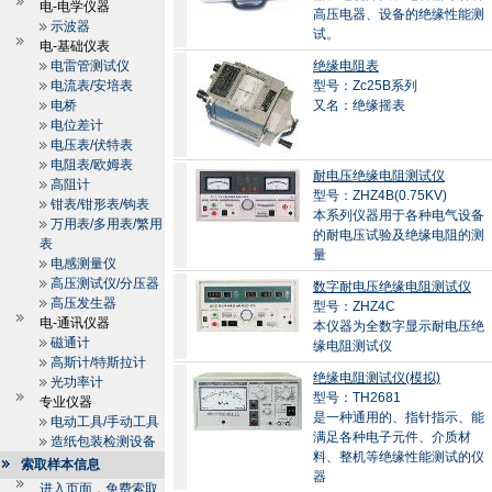
电-电学仪器
高压电器、设备的绝缘性能测
示波器
试。
电-基础仪表
电雷管测试仪
绝缘电阻表
电流表/安培表
型号：Zc25B系列
电桥
又名：绝缘摇表
电位差计
电压表/伏特表
电阻表/欧姆表
耐电压绝缘电阻测试仪
高阻计
型号：ZHZ4B(0.75KV)
钳表/钳形表/钩表
本系列仪器用于各种电气设备
万用表/多用表/繁用
的耐电压试验及绝缘电阻的测
表
量
电感测量仪
高压测试仪/分压器
数字耐电压绝缘电阻测试仪
高压发生器
型号：ZHZ4C
电-通讯仪器
本仪器为全数字显示耐电压绝
磁通计
缘电阻测试仪
高斯计/特斯拉计
绝缘电阻测试仪(模拟)
光功率计
型号：TH2681
专业仪器
是一种通用的、指针指示、能
电动工具/手动工具
满足各种电子元件、介质材
造纸包装检测设备
料、整机等绝缘性能测试的仪
索取样本信息
器
进入页面，免费索取