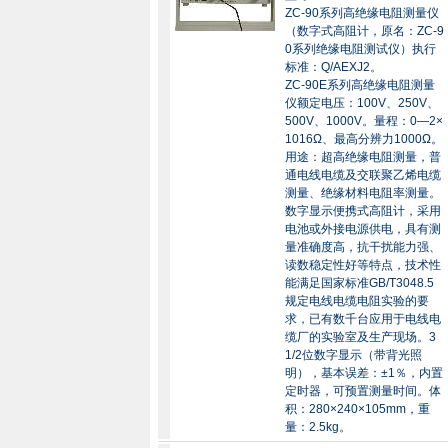
ZC-90系列高绝缘电阻测量仪
（数字式高阻计，原名：ZC-9
0系列绝缘电阻测试仪）执行
标准：Q/AEXJ2。
ZC-90E系列高绝缘电阻测量
仪额定电压：100V、250V、
500V、1000V。量程：0—2×
1016Ω、最高分辨力1000Ω。
用途：超高绝缘电阻测量，普
通电线电缆及交联聚乙烯电缆
测量、绝缘材料电阻率测量。
数字显示便携式高阻计，采用
电池或外接电源供电，具有测
量准确度高，抗干扰能力强、
读数稳定性好等特点，技术性
能满足国家标准GB/T3048.5
规定电线电缆电阻实验的要
求，已有数千台应用于电线电
缆厂的实验室及生产现场。3
1/2位数字显示（带背光照
明），基本误差：±1％，内置
定时器，可预置测量时间。体
积：280×240×105mm，重
量：2.5kg。