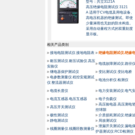
型号：共立3121A
高压绝缘电阻测试仪 3121
A 适用于CV电缆及用电设备、
高电压机器的绝缘测试。即使
少量淋雨也无妨的防水构造。
采用自动量程方式的双重刻度
显示板。
相关产品类别
接地电阻测试仪.接地电阻表
绝缘电阻测试仪.绝缘电
耐压测试仪.耐压试验仪.高压
电缆故障测试仪.路径仪
实验仪
继电器保护测试仪
变比测试仪.变比电桥
电参数测量仪.程控安规测试
电池分析仪.检测仪
仪.整流器测试仪
电缆长度仪
电力安装测试仪.电气
电流互感器.电压互感器
电子负载仪
高压验电器.高压测电笔
高压开关测试仪
控球隙
极性测试仪
介质损耗测试仪.绝缘
静电测试仪
局放测试仪
泄漏开关测试仪.漏电
线圈测量仪.线圈匝数测量仪
护器测试仪.RCD检测仪