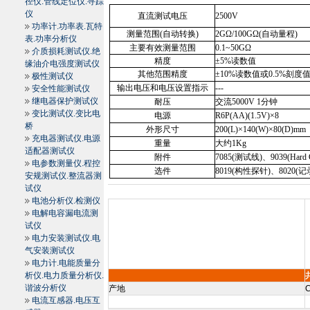
径仪.管线定位仪.寻踪
仪
直流测试电压
2500V
功率计.功率表.瓦特
测量范围
(
自动转换
)
2G
Ω
/100G
Ω
(
自动量程
)
表.功率分析仪
主要有效测量范围
0.1~50G
Ω
介质损耗测试仪.绝
精度
±
5%
读数值
缘油介电强度测试仪
其他范围精度
±
10%
读数值或
0.5%
刻度
极性测试仪
输出电压和电压设置指示
---
安全性能测试仪
继电器保护测试仪
耐压
交流
5000V 1
分钟
变比测试仪.变比电
电源
R6P(AA)(1.5V)
×
8
桥
外形尺寸
200(L)
×
140(W)
×
80(D)mm
充电器测试仪.电源
重量
大约
1Kg
适配器测试仪
附件
7085(
测试线
)
、
9039(Hard 
电参数测量仪.程控
选件
8019(
构性探针
)
、
8020(
记
安规测试仪.整流器测
试仪
电池分析仪.检测仪
电解电容漏电流测
试仪
电力安装测试仪.电
气安装测试仪
电力计.电能质量分
析仪.电力质量分析仪.
谐波分析仪
产地
C
电流互感器.电压互