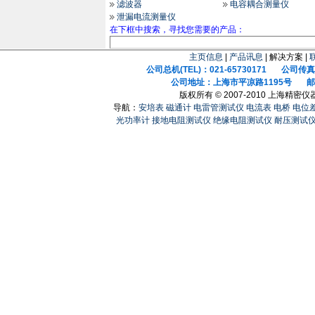
滤波器
电容耦合测量仪
泄漏电流测量仪
在下框中搜索，寻找您需要的产品：
主页信息
|
产品讯息
| 解决方案 |
公司总机(TEL)：021-65730171 公司传真(F
公司地址：上海市平凉路1195号 邮政
版权所有 © 2007-2010 上海精
导航：
安培表
磁通计
电雷管测试仪
电流表
电桥
电位
光功率计
接地电阻测试仪
绝缘电阻测试仪
耐压测试