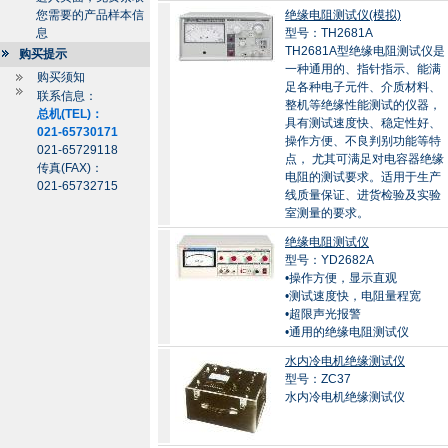
您需要的产品样本信
绝缘电阻测试仪(模拟)
息
型号：TH2681A
TH2681A型绝缘电阻测试仪是
购买提示
一种通用的、指针指示、能满
购买须知
足各种电子元件、介质材料、
联系信息：
整机等绝缘性能测试的仪器，
总机(TEL)：
具有测试速度快、稳定性好、
021-65730171
操作方便、不良判别功能等特
021-65729118
点， 尤其可满足对电容器绝缘
传真(FAX)：
电阻的测试要求。适用于生产
021-65732715
线质量保证、进货检验及实验
室测量的要求。
绝缘电阻测试仪
型号：YD2682A
•操作方便，显示直观
•测试速度快，电阻量程宽
•超限声光报警
•通用的绝缘电阻测试仪
水内冷电机绝缘测试仪
型号：ZC37
水内冷电机绝缘测试仪