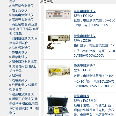
感器
相关产品
电容耦合测量仪
电子负载仪
绝缘电阻测试仪
短路电流测试仪
型号：PC40A
高压开关测试仪
数显，电阻测试范围：0—100
高压验电器.高压测
0M欧，电压500V/1000V
电笔.高压传感器.高压
遥控球隙
绝缘电阻测试仪
回路阻抗测试仪.回
型号：ZC36
路电阻测试仪
指针显示，电阻测试范围：1×
晶体管测试仪
6
17
10
—2×10
欧，电压10V/10
静电测试仪
0V/250V/500V/1000V
局放测试仪
漏电断路器测试仪.
绝缘电阻测试仪
断路器指示器.接地开
型号：PC68
关指示器
3
滤波器
数显，电阻测试范围：1×10
线缆测高仪
17
—1×10
欧，电压10V/25V/5
线圈测量仪.线圈匝
0V/100V/250V/500V/1000V
数测量仪
泄漏电流测量仪
绝缘电阻表
泄漏开关测试仪.漏
型号：Pc27系列
电保护器测试仪.电流
适用于发电厂、输变电行业、
保护器测试仪.RCD检
通信行业以及高压电机、变压
测仪
器、电缆开关、电容器等各种