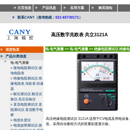
主页信息
产品讯息
应用方案
购买须知
联系CANY（咨询热线：
021-65730171
）
高压数字兆欧表 共立3121A
电-电气测量
>>
电-电气测量
>>
绝缘电阻测试仪.绝缘电
现货热卖
产品分类信息
电-电气测量
接地电阻测试仪.接
地电阻表
绝缘电阻测试仪.绝
缘电阻表.兆欧表.恒速
器
耐压测试仪.耐压试
验仪.高压实验仪
直流电阻测试仪.直
阻测试仪.直流数字电
桥
高压绝缘电阻测试仪
3121A
适用于
CV
电缆及用电设备
电缆长度仪
造。采用自动量程方式的双重刻度显示板。
电缆故障测试仪.路