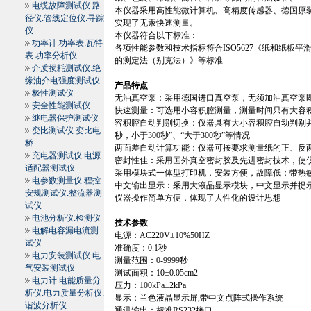
电缆故障测试仪.路
本仪器采用高性能微计算机、高精度传感器、德国原
径仪.管线定位仪.寻踪
实现了无汞快速测量。
仪
本仪器符合以下标准：
功率计.功率表.瓦特
各项性能参数和技术指标符合
ISO5627
《纸和纸板平
表.功率分析仪
的测定法（别克法）》等标准
介质损耗测试仪.绝
缘油介电强度测试仪
产品特点
极性测试仪
无油真空泵：采用德国进口真空泵，无须加油真空泵
安全性能测试仪
快速测量：可选用小容积腔测量，测量时间只有大容
继电器保护测试仪
容积腔自动判别切换：仪器具有大小容积腔自动判别
变比测试仪.变比电
秒，小于
300
秒”、“大于
300
秒”等情况
桥
两面差自动计算功能：仪器可按要求测量纸的正、反两
充电器测试仪.电源
密封性佳：采用国外真空密封胶及先进密封技术，使
适配器测试仪
采用模块式一体型打印机，安装方便，故障低；带热
电参数测量仪.程控
中文输出显示：采用大液晶显示模块，中文显示并提
安规测试仪.整流器测
仪器操作简单方便，体现了人性化的设计思想
试仪
电池分析仪.检测仪
技术参数
电解电容漏电流测
电源：
AC220V
±
10%50HZ
试仪
准确度：
0.1
秒
电力安装测试仪.电
测量范围：
0-9999
秒
气安装测试仪
测试面积：
10
±
0.05cm
2
电力计.电能质量分
压力：
100kPa
±
2kPa
析仪.电力质量分析仪.
显示：兰色液晶显示屏
,
带中文点阵式操作系统
谐波分析仪
通讯输出：标准
RS232
接口