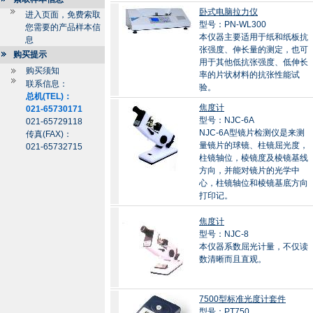
卧式电脑拉力仪
进入页面，免费索取
型号：PN-WL300
您需要的产品样本信
本仪器主要适用于纸和纸板抗
息
张强度、伸长量的测定，也可
购买提示
用于其他低抗张强度、低伸长
购买须知
率的片状材料的抗张性能试
联系信息：
验。
总机(TEL)：
焦度计
021-65730171
型号：NJC-6A
021-65729118
NJC-6A型镜片检测仪是来测
传真(FAX)：
量镜片的球镜、柱镜屈光度，
021-65732715
柱镜轴位，棱镜度及棱镜基线
方向，并能对镜片的光学中
心，柱镜轴位和棱镜基底方向
打印记。
焦度计
型号：NJC-8
本仪器系数屈光计量，不仅读
数清晰而且直观。
7500型标准光度计套件
型号：PT750