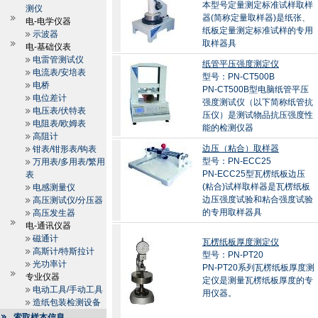
本型号定量测定标准试样取样
测仪
器(简称定量取样器)是纸张、
电-电学仪器
纸板定量测定标准试样的专用
示波器
取样器具
电-基础仪表
电雷管测试仪
纸管平压强度测定仪
电流表/安培表
型号：PN-CT500B
电桥
PN-CT500B型电脑纸管平压
电位差计
强度测试仪（以下简称纸管抗
电压表/伏特表
压仪）是测试物品抗压强度性
电阻表/欧姆表
能的检测仪器
高阻计
边压（粘合）取样器
钳表/钳形表/钩表
型号：PN-ECC25
万用表/多用表/繁用
PN-ECC25型瓦楞纸板边压
表
(粘合)试样取样器是瓦楞纸板
电感测量仪
边压强度试验和粘合强度试验
高压测试仪/分压器
的专用取样器具
高压发生器
电-通讯仪器
磁通计
瓦楞纸板厚度测定仪
高斯计/特斯拉计
型号：PN-PT20
光功率计
PN-PT20系列瓦楞纸板厚度测
专业仪器
定仪是测量瓦楞纸板厚度的专
电动工具/手动工具
用仪器。
造纸包装检测设备
索取样本信息