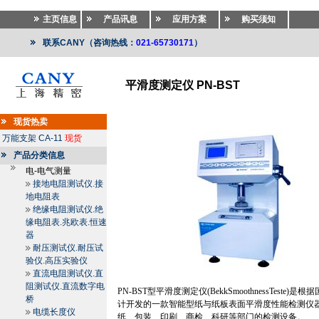
主页信息
产品讯息
应用方案
购买须知
联系CANY（咨询热线：
021-65730171
）
平滑度测定仪 PN-BST
专业仪器
>>
专业仪器
>>
造纸包装检测设备
现货热卖
万能支架
CA-11
现货
产品分类信息
电-电气测量
接地电阻测试仪.接
地电阻表
绝缘电阻测试仪.绝
缘电阻表.兆欧表.恒速
器
耐压测试仪.耐压试
验仪.高压实验仪
直流电阻测试仪.直
阻测试仪.直流数字电
PN-BST
型平滑度测定仪
(BekkSmoothnessTeste)
是根据
桥
计开发的一款智能型纸与纸板表面平滑度性能检测仪
电缆长度仪
纸、包装、印刷、商检、科研等部门的检测设备。