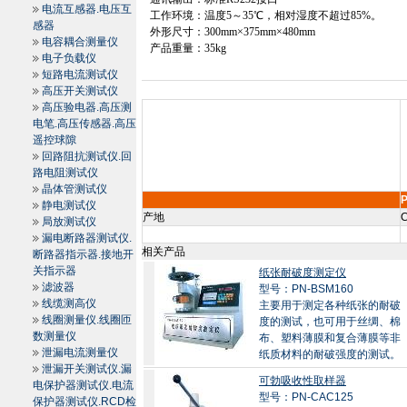
电流互感器.电压互
工作环境：温度
5
～
35
℃，相对湿度不超过
85%
。
感器
外形尺寸：
300mm
×
375mm
×
480mm
电容耦合测量仪
产品重量：
35kg
电子负载仪
短路电流测试仪
高压开关测试仪
高压验电器.高压测
电笔.高压传感器.高压
遥控球隙
回路阻抗测试仪.回
路电阻测试仪
晶体管测试仪
静电测试仪
产地
C
局放测试仪
漏电断路器测试仪.
相关产品
断路器指示器.接地开
关指示器
纸张耐破度测定仪
滤波器
型号：PN-BSM160
线缆测高仪
主要用于测定各种纸张的耐破
线圈测量仪.线圈匝
度的测试，也可用于丝绸、棉
数测量仪
布、塑料薄膜和复合薄膜等非
泄漏电流测量仪
纸质材料的耐破强度的测试。
泄漏开关测试仪.漏
可勃吸收性取样器
电保护器测试仪.电流
型号：PN-CAC125
保护器测试仪.RCD检