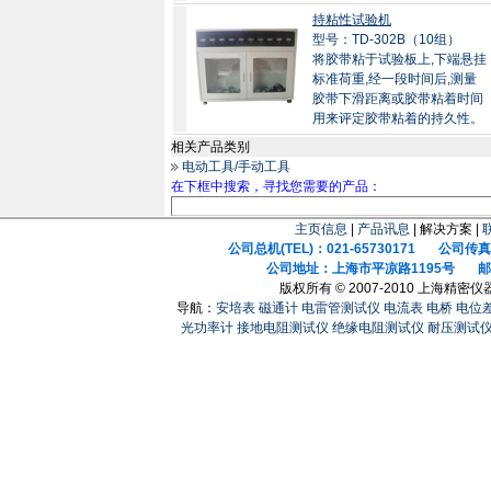
持粘性试验机
型号：TD-302B（10组）
将胶带粘于试验板上,下端悬挂
标准荷重,经一段时间后,测量
胶带下滑距离或胶带粘着时间
用来评定胶带粘着的持久性。
相关产品类别
电动工具/手动工具
在下框中搜索，寻找您需要的产品：
主页信息
|
产品讯息
| 解决方案 |
公司总机(TEL)：021-65730171 公司传真(F
公司地址：上海市平凉路1195号 邮政
版权所有 © 2007-2010 上海精
导航：
安培表
磁通计
电雷管测试仪
电流表
电桥
电位
光功率计
接地电阻测试仪
绝缘电阻测试仪
耐压测试