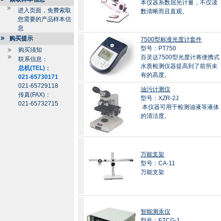
本仪器系数屈光计量，不仅读
进入页面，免费索取
数清晰而且直观。
您需要的产品样本信
息
购买提示
7500型标准光度计套件
型号：PT750
购买须知
百灵达7500型光度计将便携式
联系信息：
水质检测仪器提高到了前所未
总机(TEL)：
有的高度。
021-65730171
021-65729118
油污计测仪
传真(FAX)：
型号：XZR-2J
021-65732715
本仪器可用于检测油液等液体
的清洁度。
万能支架
型号：CA-11
万能支架
智能测汞仪
型号：ETCG-1