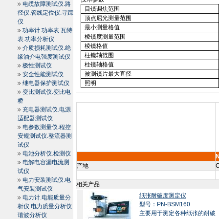
电缆故障测试仪.路
目镜调焦范围
径仪.管线定位仪.寻踪
顶点屈光测量范围
仪
最小测量格值
功率计.功率表.瓦特
棱镜度测量范围
表.功率分析仪
棱镜格值
介质损耗测试仪.绝
柱镜轴范围
缘油介电强度测试仪
柱镜轴格值
极性测试仪
被测镜片最大直径
安全性能测试仪
继电器保护测试仪
照明
变比测试仪.变比电
桥
充电器测试仪.电源
适配器测试仪
电参数测量仪.程控
安规测试仪.整流器测
试仪
电池分析仪.检测仪
电解电容漏电流测
产地
C
试仪
电力安装测试仪.电
相关产品
气安装测试仪
纸张耐破度测定仪
电力计.电能质量分
型号：PN-BSM160
析仪.电力质量分析仪.
主要用于测定各种纸张的耐破
谐波分析仪