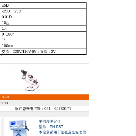
±
5D
-25D~+25D
0.01D
10
△
1
△
0~180
°
1
°
100mm
交流：
220V/110V-6V
；直流：
3V
NJC-8
hina
欢迎您来电咨询：021－65730171
平滑度测定仪
型号：PN-BST
本仪器适用于纸张及纸板表面