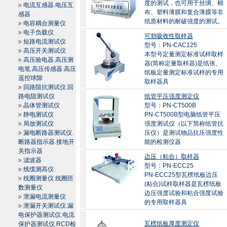
度的测试，也可用于丝绸、棉
电流互感器.电压互
布、塑料薄膜和复合薄膜等非
感器
纸质材料的耐破强度的测试。
电容耦合测量仪
电子负载仪
可勃吸收性取样器
短路电流测试仪
型号：PN-CAC125
高压开关测试仪
本型号定量测定标准试样取样
高压验电器.高压测
器(简称定量取样器)是纸张、
电笔.高压传感器.高压
纸板定量测定标准试样的专用
遥控球隙
取样器具
回路阻抗测试仪.回
路电阻测试仪
纸管平压强度测定仪
晶体管测试仪
型号：PN-CT500B
静电测试仪
PN-CT500B型电脑纸管平压
局放测试仪
强度测试仪（以下简称纸管抗
漏电断路器测试仪.
压仪）是测试物品抗压强度性
断路器指示器.接地开
能的检测仪器
关指示器
边压（粘合）取样器
滤波器
型号：PN-ECC25
线缆测高仪
PN-ECC25型瓦楞纸板边压
线圈测量仪.线圈匝
(粘合)试样取样器是瓦楞纸板
数测量仪
边压强度试验和粘合强度试验
泄漏电流测量仪
的专用取样器具
泄漏开关测试仪.漏
电保护器测试仪.电流
瓦楞纸板厚度测定仪
保护器测试仪.RCD检