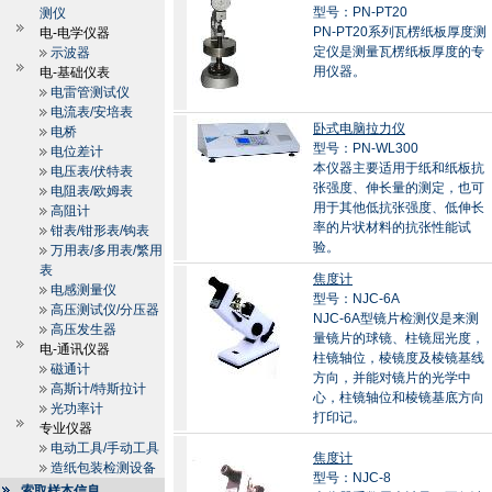
型号：PN-PT20
测仪
PN-PT20系列瓦楞纸板厚度测
电-电学仪器
定仪是测量瓦楞纸板厚度的专
示波器
用仪器。
电-基础仪表
电雷管测试仪
电流表/安培表
卧式电脑拉力仪
电桥
型号：PN-WL300
电位差计
本仪器主要适用于纸和纸板抗
电压表/伏特表
张强度、伸长量的测定，也可
电阻表/欧姆表
用于其他低抗张强度、低伸长
高阻计
率的片状材料的抗张性能试
钳表/钳形表/钩表
验。
万用表/多用表/繁用
表
焦度计
电感测量仪
型号：NJC-6A
高压测试仪/分压器
NJC-6A型镜片检测仪是来测
高压发生器
量镜片的球镜、柱镜屈光度，
电-通讯仪器
柱镜轴位，棱镜度及棱镜基线
磁通计
方向，并能对镜片的光学中
高斯计/特斯拉计
心，柱镜轴位和棱镜基底方向
光功率计
打印记。
专业仪器
电动工具/手动工具
焦度计
造纸包装检测设备
型号：NJC-8
索取样本信息