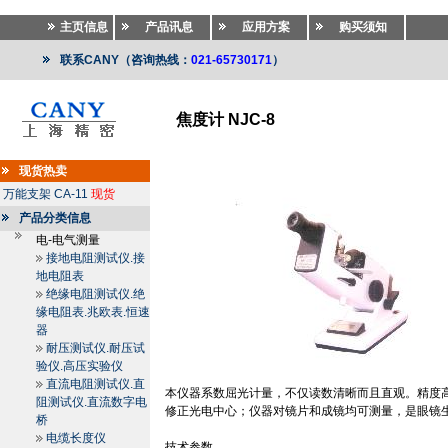
主页信息
产品讯息
应用方案
购买须知
联系CANY（咨询热线：
021-65730171
）
焦度计 NJC-8
专业仪器
>>
专业仪器
>>
造纸包装检测设备
现货热卖
万能支架
CA-11
现货
产品分类信息
电-电气测量
接地电阻测试仪.接
地电阻表
绝缘电阻测试仪.绝
缘电阻表.兆欧表.恒速
器
耐压测试仪.耐压试
验仪.高压实验仪
直流电阻测试仪.直
本仪器系数屈光计量，不仅读数清晰而且直观。精度
阻测试仪.直流数字电
修正光电中心；仪器对镜片和成镜均可测量，是眼镜
桥
电缆长度仪
技术参数